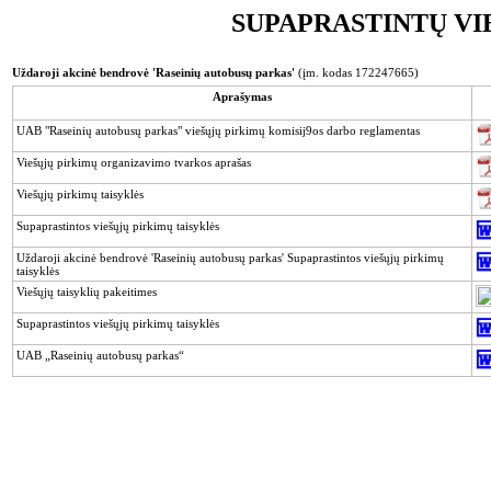
SUPAPRASTINTŲ VI
Uždaroji akcinė bendrovė 'Raseinių autobusų parkas'
(įm. kodas 172247665)
Aprašymas
UAB "Raseinių autobusų parkas" viešųjų pirkimų komisij9os darbo reglamentas
Viešųjų pirkimų organizavimo tvarkos aprašas
Viešųjų pirkimų taisyklės
Supaprastintos viešųjų pirkimų taisyklės
Uždaroji akcinė bendrovė 'Raseinių autobusų parkas' Supaprastintos viešųjų pirkimų
taisyklės
Viešųjų taisyklių pakeitimes
Supaprastintos viešųjų pirkimų taisyklės
UAB „Raseinių autobusų parkas“